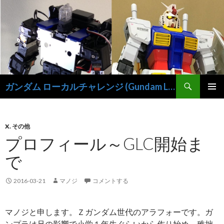
検
ガンダム ローカルチャレンジ (Gundam Local-Challenge)
索
コ
メインメ
ン
ニュー
テ
ン
X. その他
ツ
プロフィール～GLC開始ま
へ
で
ス
キ
ッ
2016-03-21
マノジ
コメントする
プ
マノジと申します。Ｚガンダム世代のアラフォーです。ガ
ンプラは兄の影響で小学１年生ぐらいから作り始め、稚拙