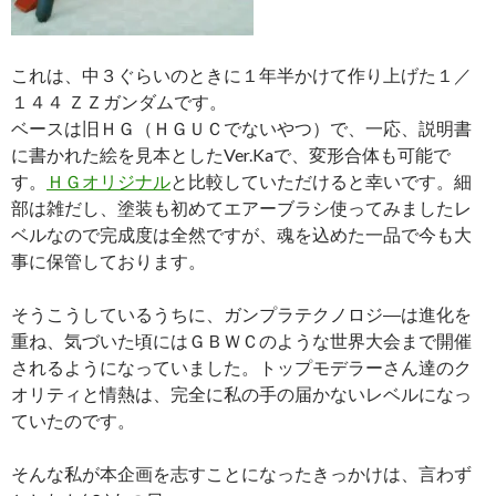
これは、中３ぐらいのときに１年半かけて作り上げた１／
１４４ ＺＺガンダムです。
ベースは旧ＨＧ（ＨＧＵＣでないやつ）で、一応、説明書
に書かれた絵を見本としたVer.Kaで、変形合体も可能で
す。
ＨＧオリジナル
と比較していただけると幸いです。細
部は雑だし、塗装も初めてエアーブラシ使ってみましたレ
ベルなので完成度は全然ですが、魂を込めた一品で今も大
事に保管しております。
そうこうしているうちに、ガンプラテクノロジ―は進化を
重ね、気づいた頃にはＧＢＷＣのような世界大会まで開催
されるようになっていました。トップモデラーさん達のク
オリティと情熱は、完全に私の手の届かないレベルになっ
ていたのです。
そんな私が本企画を志すことになったきっかけは、言わず