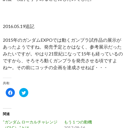
2016.05.19追記
2015年のガンダムEXPOでは動くガンプラ試作品の展示が
あったようですね。発売予定とかはなく、参考展示だった
みたいですが。やはり21世紀になって15年も経っているの
ですから、そろそろ動くガンプラを発売させる頃ですよ
ね〜。その前にコッチの企画を達成させねば・・・
共有:
F
ク
a
リ
c
ッ
e
ク
b
し
o
て
o
T
関連
k
w
で
i
“ガンダム ローカルチャレンジ
もう１つの動機
共
t
有
t
（GLC） “とは
2017-09-16