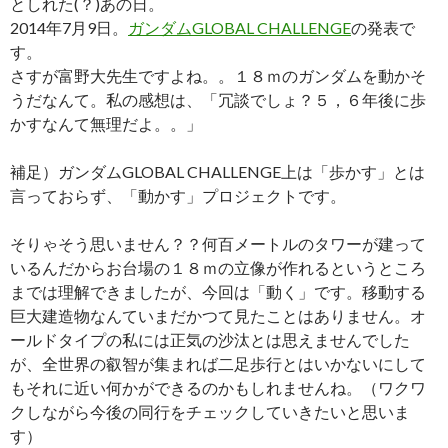
としれた(？)あの日。
2014年7月9日。
ガンダムGLOBAL CHALLENGE
の発表で
す。
さすが富野大先生ですよね。。１８ｍのガンダムを動かそ
うだなんて。私の感想は、「冗談でしょ？５，６年後に歩
かすなんて無理だよ。。」
補足）ガンダムGLOBAL CHALLENGE上は「歩かす」とは
言っておらず、「動かす」プロジェクトです。
そりゃそう思いません？？何百メートルのタワーが建って
いるんだからお台場の１８ｍの立像が作れるというところ
までは理解できましたが、今回は「動く」です。移動する
巨大建造物なんていまだかつて見たことはありません。オ
ールドタイプの私には正気の沙汰とは思えませんでした
が、全世界の叡智が集まれば二足歩行とはいかないにして
もそれに近い何かができるのかもしれませんね。（ワクワ
クしながら今後の同行をチェックしていきたいと思いま
す）