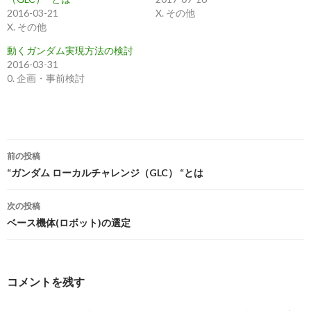
す
e
る
r
2016-03-21
X. その他
に
で
X. その他
は
共
ク
有
リ
(
動くガンダム実現方法の検討
ッ
新
ク
し
2016-03-31
し
い
0. 企画・事前検討
て
ウ
く
ィ
だ
ン
さ
ド
い
ウ
(
で
新
開
し
き
い
ま
投
ウ
す
前の投稿
ィ
)
稿
ン
“ガンダム ローカルチャレンジ（GLC） “とは
ド
ウ
ナ
で
開
次の投稿
き
ビ
ま
ベース機体(ロボット)の選定
す
)
ゲ
ー
コメントを残す
シ