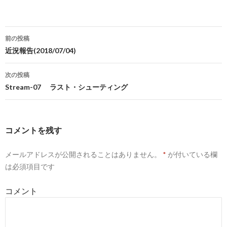
b
し
o
て
o
T
k
w
で
i
投
共
t
前の投稿
有
t
す
e
稿
近況報告(2018/07/04)
る
r
に
で
は
共
ナ
ク
有
次の投稿
リ
(
ビ
ッ
新
Stream-07 ラスト・シューティング
ク
し
し
い
ゲ
て
ウ
く
ィ
だ
ン
ー
さ
ド
い
ウ
コメントを残す
(
で
シ
新
開
し
き
い
ま
メールアドレスが公開されることはありません。
*
が付いている欄
ョ
ウ
す
ィ
)
は必須項目です
ン
ン
ド
ウ
で
コメント
開
き
ま
す
)