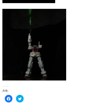
共有:
F
ク
a
リ
c
ッ
e
ク