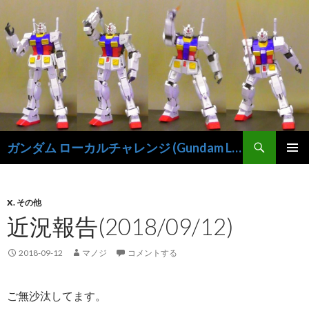
検
ガンダム ローカルチャレンジ (Gundam Local-Challenge)
索
コ
メインメ
ン
ニュー
テ
ン
X. その他
ツ
近況報告(2018/09/12)
へ
ス
2018-09-12
マノジ
コメントする
キ
ッ
プ
ご無沙汰してます。