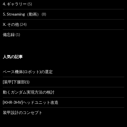
4. ギャラリー
(5)
5. Streaming（動画）
(8)
X. その他
(24)
備忘録
(1)
人気の記事
ベース機体(ロボット)の選定
[装甲]下腿部(1)
動くガンダム実現方法の検討
[KHR-3HV]ヘッドユニット改造
装甲設計のコンセプト