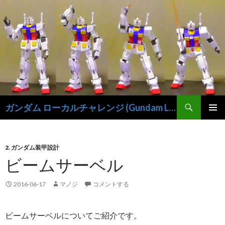
検
ガンダム ローカルチャレンジ (Gundam Local-Challenge)
索
コ
メインメ
ン
ニュー
テ
ン
2. ガンダム装甲設計
ツ
ビームサーベル
へ
ス
2016-06-17
マノジ
コメントする
キ
ッ
プ
ビームサーベルについてご紹介です。