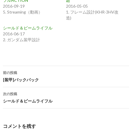
フルACTION
題
す
e
る
r
2016-09-19
2016-05-05
に
で
5. Streaming（動画）
1. フレーム設計(KHR-3HV改
は
共
ク
有
造)
リ
(
ッ
新
ク
し
シールド＆ビームライフル
し
い
2016-06-17
て
ウ
く
ィ
2. ガンダム装甲設計
だ
ン
さ
ド
い
ウ
(
で
新
開
し
き
い
ま
ウ
す
投
ィ
)
ン
前の投稿
ド
稿
[装甲]バックパック
ウ
で
開
ナ
き
ま
次の投稿
す
ビ
シールド＆ビームライフル
)
ゲ
ー
コメントを残す