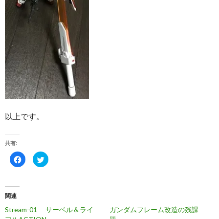
以上です。
共有:
F
ク
a
リ
c
ッ
e
ク
b
し
o
て
o
T
関連
k
w
で
i
Stream-01 サーベル＆ライ
ガンダムフレーム改造の残課
共
t
有
t