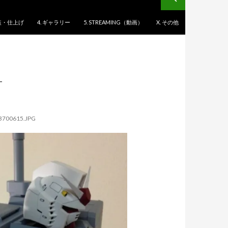
塗装・仕上げ
4. ギャラリー
5. STREAMING（動画）
X. その他
-
3700615.JPG