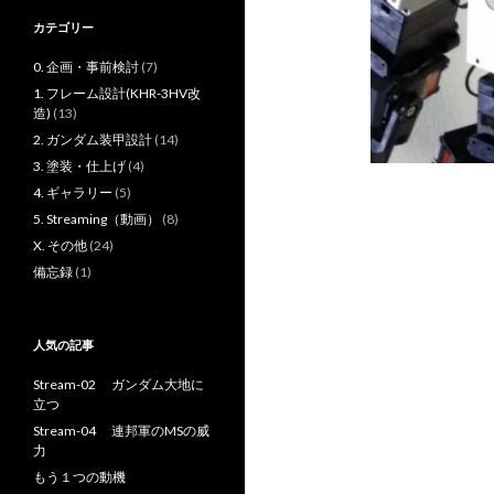
カテゴリー
0. 企画・事前検討
(7)
1. フレーム設計(KHR-3HV改
造)
(13)
2. ガンダム装甲設計
(14)
3. 塗装・仕上げ
(4)
4. ギャラリー
(5)
5. Streaming（動画）
(8)
X. その他
(24)
備忘録
(1)
人気の記事
Stream-02 ガンダム大地に
立つ
Stream-04 連邦軍のMSの威
力
もう１つの動機