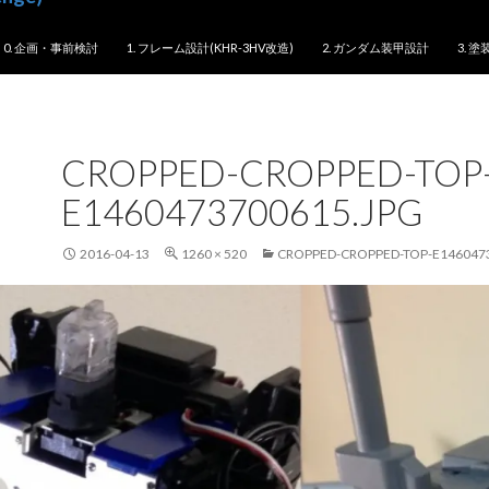
0. 企画・事前検討
1. フレーム設計(KHR-3HV改造)
2. ガンダム装甲設計
3. 
CROPPED-CROPPED-TOP
E1460473700615.JPG
2016-04-13
1260 × 520
CROPPED-CROPPED-TOP-E146047