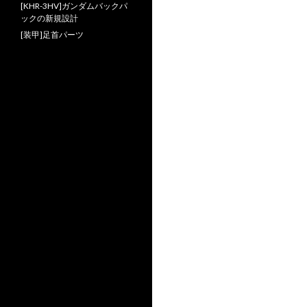
[KHR-3HV]ガンダムバックパ
ックの新規設計
[装甲]足首パーツ